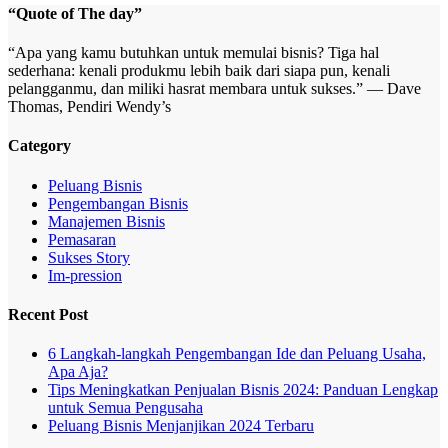
“Quote of The day”
“Apa yang kamu butuhkan untuk memulai bisnis? Tiga hal
sederhana: kenali produkmu lebih baik dari siapa pun, kenali
pelangganmu, dan miliki hasrat membara untuk sukses.” — Dave
Thomas, Pendiri Wendy’s
Category
Peluang Bisnis
Pengembangan Bisnis
Manajemen Bisnis
Pemasaran
Sukses Story
Im-pression
Recent Post
6 Langkah-langkah Pengembangan Ide dan Peluang Usaha,
Apa Aja?
Tips Meningkatkan Penjualan Bisnis 2024: Panduan Lengkap
untuk Semua Pengusaha
Peluang Bisnis Menjanjikan 2024 Terbaru