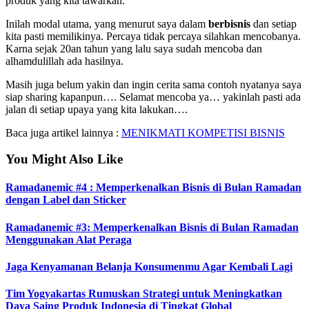
produk yang kita tawarkan.
Inilah modal utama, yang menurut saya dalam
berbisnis
dan setiap
kita pasti memilikinya. Percaya tidak percaya silahkan mencobanya.
Karna sejak 20an tahun yang lalu saya sudah mencoba dan
alhamdulillah ada hasilnya.
Masih juga belum yakin dan ingin cerita sama contoh nyatanya saya
siap sharing kapanpun…. Selamat mencoba ya… yakinlah pasti ada
jalan di setiap upaya yang kita lakukan….
Baca juga artikel lainnya :
MENIKMATI KOMPETISI BISNIS
You Might Also Like
Ramadanemic #4 : Memperkenalkan Bisnis di Bulan Ramadan
dengan Label dan Sticker
Ramadanemic #3: Memperkenalkan Bisnis di Bulan Ramadan
Menggunakan Alat Peraga
Jaga Kenyamanan Belanja Konsumenmu Agar Kembali Lagi
Tim Yogyakartas Rumuskan Strategi untuk Meningkatkan
Daya Saing Produk Indonesia di Tingkat Global