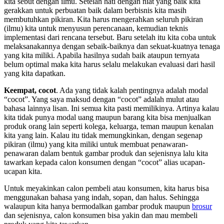
kita sebut dengan ilmu. Setelah hati dengan niat yang baik kita
gerakkan untuk perbuatan baik dalam berbisnis kita masih
membutuhkan pikiran. Kita harus mengerahkan seluruh pikiran
(ilmu) kita untuk menyusun perencanaan, kemudian teknis
implementasi dari rencana tersebut. Baru setelah itu kita coba untuk
melaksanakannya dengan sebaik-baiknya dan sekuat-kuatnya tenaga
yang kita miliki. Apabila hasilnya sudah baik ataupun ternyata
belum optimal maka kita harus selalu melakukan evaluasi dari hasil
yang kita dapatkan.
Keempat, cocot
. Ada yang tidak kalah pentingnya adalah modal
“cocot”. Yang saya maksud dengan “cocot” adalah mulut atau
bahasa lainnya lisan. Ini semua kita pasti memilikinya. Artinya kalau
kita tidak punya modal uang maupun barang kita bisa menjualkan
produk orang lain seperti kolega, keluarga, teman maupun kenalan
kita yang lain. Kalau itu tidak memungkinkan, dengan segenap
pikiran (ilmu) yang kita miliki untuk membuat penawaran-
penawaran dalam bentuk gambar produk dan sejenisnya lalu kita
tawarkan kepada calon konsumen dengan “cocot” alias ucapan-
ucapan kita.
Untuk meyakinkan calon pembeli atau konsumen, kita harus bisa
menggunakan bahasa yang indah, sopan, dan halus. Sehingga
walaupun kita hanya bermodalkan gambar produk maupun
brosur
dan sejenisnya, calon konsumen bisa yakin dan mau membeli