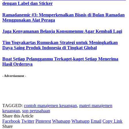
dengan Label dan Sticker
Ramadanemic #3: Memperkenalkan Bisnis di Bulan Ramadan
Menggunakan Alat Peraga
Jaga Kenyamanan Belanja Konsumenmu Agar Kembali Lagi
Tim Yogyakartas Rumuskan Strategi untuk Meningkatkan
Daya Saing Produk Indonesia di Tingkat Global
Buat Setiap Pelangganmu Terkaget-kaget Setiap Menerima
Hasil Ordernya
- Advertisement -
TAGGED:
contoh manajemen keuangan
,
materi manajemen
keuangan
,
sop perusahaan
Share this Article
Facebook
Twitter
Pinterest
Whatsapp
Whatsapp
Email
Copy Link
Share