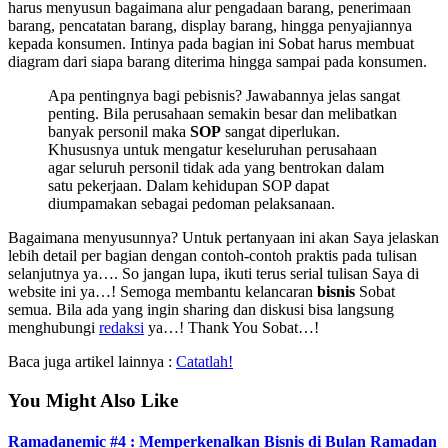
harus menyusun bagaimana alur pengadaan barang, penerimaan
barang, pencatatan barang, display barang, hingga penyajiannya
kepada konsumen. Intinya pada bagian ini Sobat harus membuat
diagram dari siapa barang diterima hingga sampai pada konsumen.
Apa pentingnya bagi pebisnis? Jawabannya jelas sangat
penting. Bila perusahaan semakin besar dan melibatkan
banyak personil maka
SOP
sangat diperlukan.
Khususnya untuk mengatur keseluruhan perusahaan
agar seluruh personil tidak ada yang bentrokan dalam
satu pekerjaan. Dalam kehidupan SOP dapat
diumpamakan sebagai pedoman pelaksanaan.
Bagaimana menyusunnya? Untuk pertanyaan ini akan Saya jelaskan
lebih detail per bagian dengan contoh-contoh praktis pada tulisan
selanjutnya ya…. So jangan lupa, ikuti terus serial tulisan Saya di
website ini ya…! Semoga membantu kelancaran
bisnis
Sobat
semua. Bila ada yang ingin sharing dan diskusi bisa langsung
menghubungi
redaksi
ya…! Thank You Sobat…!
Baca juga artikel lainnya :
Catatlah!
You Might Also Like
Ramadanemic #4 : Memperkenalkan Bisnis di Bulan Ramadan