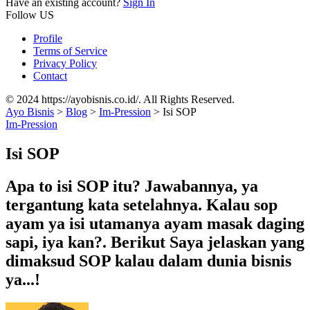
Have an existing account?
Sign In
Follow US
Profile
Terms of Service
Privacy Policy
Contact
© 2024 https://ayobisnis.co.id/. All Rights Reserved.
Ayo Bisnis
>
Blog
>
Im-Pression
>
Isi SOP
Im-Pression
Isi SOP
Apa to isi SOP itu? Jawabannya, ya
tergantung kata setelahnya. Kalau sop
ayam ya isi utamanya ayam masak daging
sapi, iya kan?. Berikut Saya jelaskan yang
dimaksud SOP kalau dalam dunia bisnis
ya...!