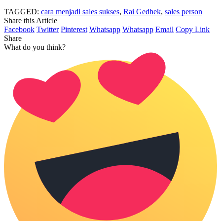
TAGGED:
cara menjadi sales sukses
,
Rai Gedhek
,
sales person
Share this Article
Facebook
Twitter
Pinterest
Whatsapp
Whatsapp
Email
Copy Link
Share
What do you think?