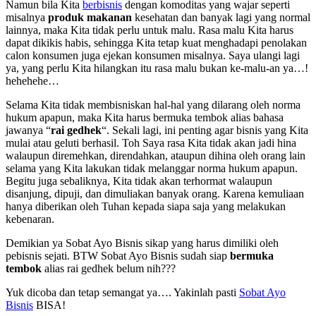
Namun bila Kita
berbisnis
dengan komoditas yang wajar seperti
misalnya
produk makanan
kesehatan dan banyak lagi yang normal
lainnya, maka Kita tidak perlu untuk malu. Rasa malu Kita harus
dapat dikikis habis, sehingga Kita tetap kuat menghadapi penolakan
calon konsumen juga ejekan konsumen misalnya. Saya ulangi lagi
ya, yang perlu Kita hilangkan itu rasa malu bukan ke-malu-an ya…!
hehehehe…
Selama Kita tidak membisniskan hal-hal yang dilarang oleh norma
hukum apapun, maka Kita harus bermuka tembok alias bahasa
jawanya “
rai gedhek
“. Sekali lagi, ini penting agar bisnis yang Kita
mulai atau geluti berhasil. Toh Saya rasa Kita tidak akan jadi hina
walaupun diremehkan, direndahkan, ataupun dihina oleh orang lain
selama yang Kita lakukan tidak melanggar norma hukum apapun.
Begitu juga sebaliknya, Kita tidak akan terhormat walaupun
disanjung, dipuji, dan dimuliakan banyak orang. Karena kemuliaan
hanya diberikan oleh Tuhan kepada siapa saja yang melakukan
kebenaran.
Demikian ya Sobat Ayo Bisnis sikap yang harus dimiliki oleh
pebisnis sejati. BTW Sobat Ayo Bisnis sudah siap
bermuka
tembok
alias rai gedhek belum nih???
Yuk dicoba dan tetap semangat ya…. Yakinlah pasti
Sobat Ayo
Bisnis
BISA!