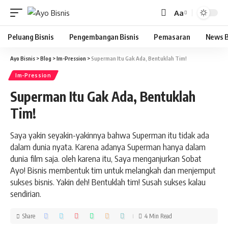
Aa
Peluang Bisnis
Pengembangan Bisnis
Pemasaran
News B
Ayo Bisnis
>
Blog
>
Im-Pression
>
Superman Itu Gak Ada, Bentuklah Tim!
Im-Pression
Superman Itu Gak Ada, Bentuklah
Tim!
Saya yakin seyakin-yakinnya bahwa Superman itu tidak ada
dalam dunia nyata. Karena adanya Superman hanya dalam
dunia film saja. oleh karena itu, Saya menganjurkan Sobat
Ayo! Bisnis membentuk tim untuk melangkah dan menjemput
sukses bisnis. Yakin deh! Bentuklah tim! Susah sukses kalau
sendirian.
Share
4 Min Read