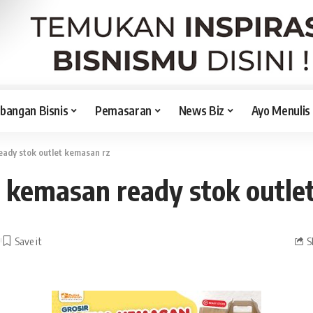
angan Bisnis
Pemasaran
News Biz
Ayo Menulis
eady stok outlet kemasan rz
a kemasan ready stok outle
S