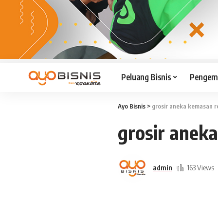
Peluang Bisnis
Pengemb
Ayo Bisnis
>
grosir aneka kemasan r
grosir anek
admin
163 Views