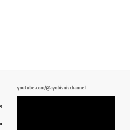
youtube.com/@ayobisnischannel
ng
an