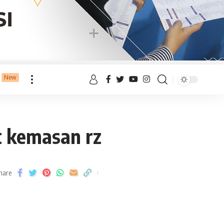
New
t kemasan rz
hare