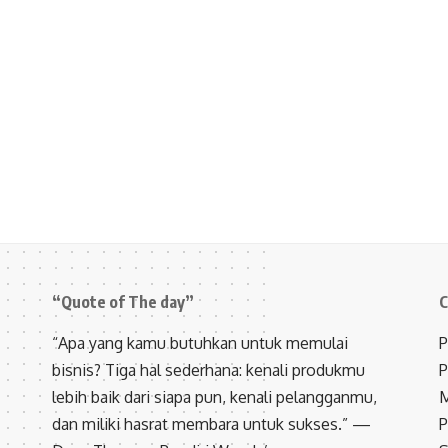
“Quote of The day”
C
“Apa yang kamu butuhkan untuk memulai
P
bisnis? Tiga hal sederhana: kenali produkmu
P
lebih baik dari siapa pun, kenali pelangganmu,
M
dan miliki hasrat membara untuk sukses.” —
P