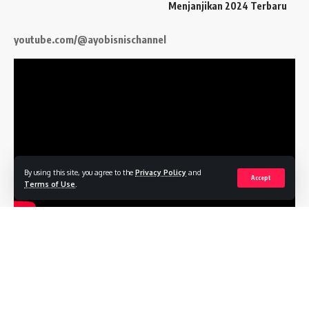
Menjanjikan 2024 Terbaru
youtube.com/@ayobisnischannel
By using this site, you agree to the
Privacy Policy
and
Accept
Terms of Use
.
Follow US