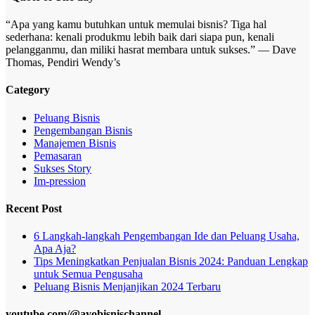
“Apa yang kamu butuhkan untuk memulai bisnis? Tiga hal
sederhana: kenali produkmu lebih baik dari siapa pun, kenali
pelangganmu, dan miliki hasrat membara untuk sukses.” — Dave
Thomas, Pendiri Wendy’s
Category
Peluang Bisnis
Pengembangan Bisnis
Manajemen Bisnis
Pemasaran
Sukses Story
Im-pression
Recent Post
6 Langkah-langkah Pengembangan Ide dan Peluang Usaha,
Apa Aja?
Tips Meningkatkan Penjualan Bisnis 2024: Panduan Lengkap
untuk Semua Pengusaha
Peluang Bisnis Menjanjikan 2024 Terbaru
youtube.com/@ayobisnischannel