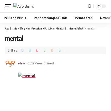
Peluang Bisnis
Pengembangan Bisnis
Pemasaran
News B
Ayo Bisnis
>
Blog
>
Im-Pression
>
Pastikan Mental Bisnismu Sehat!
>
mental
mental
Share
admin
252 Views