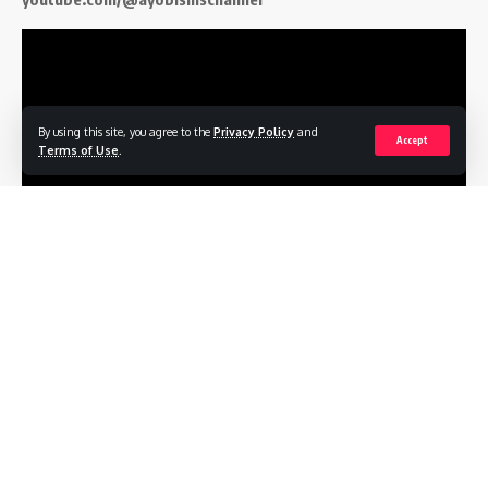
By using this site, you agree to the
Privacy Policy
and
Accept
Terms of Use
.
Follow US
Profile
Terms of Service
Privacy Policy
Contact
© 2026
ayobisnis.co.id
. All Rights Reserved.