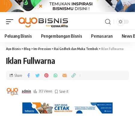
Peluang Bisnis
Pengembangan Bisnis
Pemasaran
News B
Ayo Bisnis
>
Blog
>
Im-Pression
>
Rai Gedhek dan Muka Tembok
>
Iklan Fullwarna
Iklan Fullwarna
Share
admin
313 Views