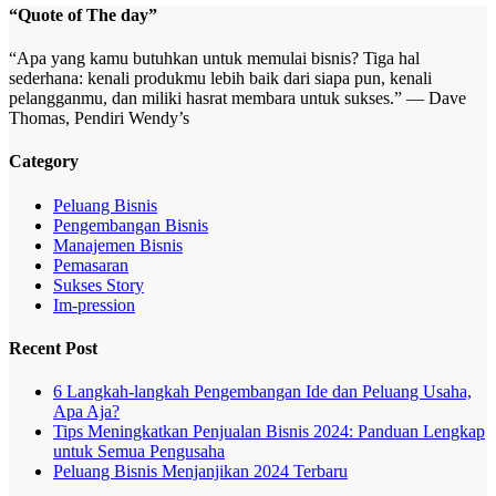
“Quote of The day”
“Apa yang kamu butuhkan untuk memulai bisnis? Tiga hal
sederhana: kenali produkmu lebih baik dari siapa pun, kenali
pelangganmu, dan miliki hasrat membara untuk sukses.” — Dave
Thomas, Pendiri Wendy’s
Category
Peluang Bisnis
Pengembangan Bisnis
Manajemen Bisnis
Pemasaran
Sukses Story
Im-pression
Recent Post
6 Langkah-langkah Pengembangan Ide dan Peluang Usaha,
Apa Aja?
Tips Meningkatkan Penjualan Bisnis 2024: Panduan Lengkap
untuk Semua Pengusaha
Peluang Bisnis Menjanjikan 2024 Terbaru