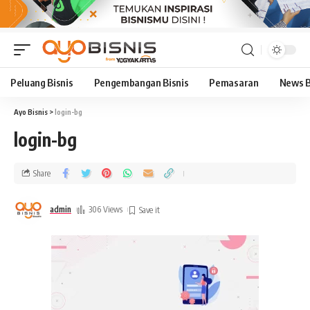
Peluang Bisnis
Pengembangan Bisnis
Pemasaran
News B
Ayo Bisnis
>
login-bg
login-bg
Share
admin
306 Views