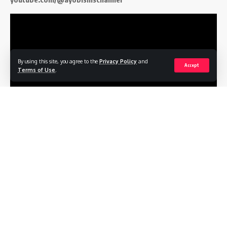
By using this site, you agree to the
Privacy Policy
and
Accept
Terms of Use
.
Follow US
Profile
Terms of Service
Privacy Policy
Contact
© 2026
ayobisnis.co.id
. All Rights Reserved.