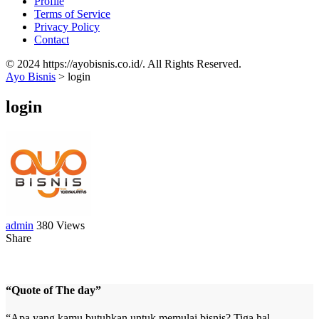
Profile
Terms of Service
Privacy Policy
Contact
© 2024 https://ayobisnis.co.id/. All Rights Reserved.
Ayo Bisnis
>
login
login
admin
380 Views
Share
“Quote of The day”
“Apa yang kamu butuhkan untuk memulai bisnis? Tiga hal