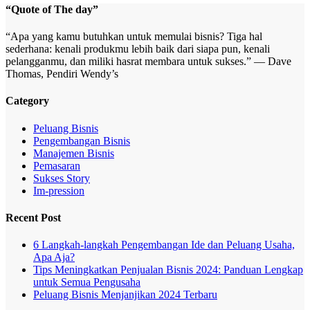
“Quote of The day”
“Apa yang kamu butuhkan untuk memulai bisnis? Tiga hal
sederhana: kenali produkmu lebih baik dari siapa pun, kenali
pelangganmu, dan miliki hasrat membara untuk sukses.” — Dave
Thomas, Pendiri Wendy’s
Category
Peluang Bisnis
Pengembangan Bisnis
Manajemen Bisnis
Pemasaran
Sukses Story
Im-pression
Recent Post
6 Langkah-langkah Pengembangan Ide dan Peluang Usaha,
Apa Aja?
Tips Meningkatkan Penjualan Bisnis 2024: Panduan Lengkap
untuk Semua Pengusaha
Peluang Bisnis Menjanjikan 2024 Terbaru