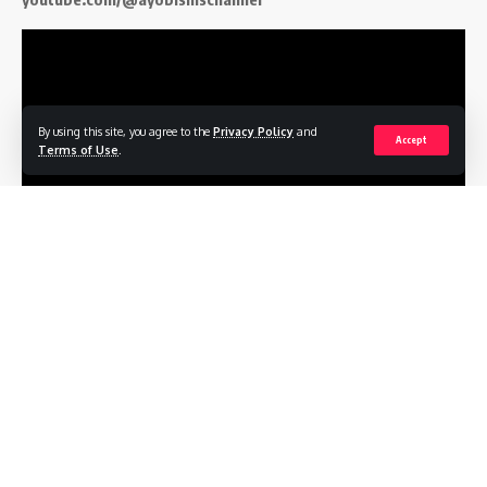
By using this site, you agree to the
Privacy Policy
and
Accept
Terms of Use
.
Follow US
Profile
Terms of Service
Privacy Policy
Contact
© 2026
ayobisnis.co.id
. All Rights Reserved.