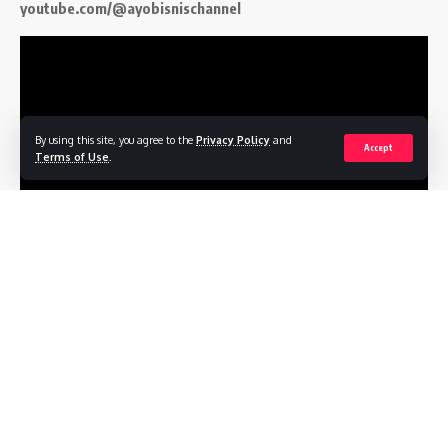
youtube.com/@ayobisnischannel
By using this site, you agree to the
Privacy Policy
and
Accept
Terms of Use
.
Follow US
Profile
Terms of Service
Privacy Policy
Contact
© 2026
ayobisnis.co.id
. All Rights Reserved.