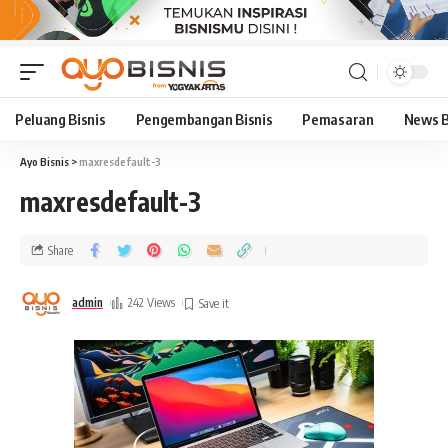
Peluang Bisnis
Pengembangan Bisnis
Pemasaran
News B
Ayo Bisnis
>
maxresdefault-3
maxresdefault-3
Share
admin
242 Views