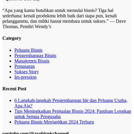
“Apa yang kamu butuhkan untuk memulai bisnis? Tiga hal
sederhana: kenali produkmu lebih baik dari siapa pun, kenali
pelangganmu, dan miliki hasrat membara untuk sukses.” — Dave
Thomas, Pendiri Wendy’s
Category
Peluang Bisnis
Pengembangan Bisnis
Manajemen Bisnis
Pemasaran
Sukses Story
Im-pression
Recent Post
6 Langkah-langkah Pengembangan Ide dan Peluang Usaha,
Apa Aja?
Tips Meningkatkan Penjualan Bisnis 2024: Panduan Lengkap
untuk Semua Pengusaha
Peluang Bisnis Menjanjikan 2024 Terbaru
youtube.com/@ayobisnischannel