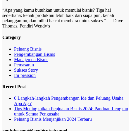
“Apa yang kamu butuhkan untuk memulai bisnis? Tiga hal
sederhana: kenali produkmu lebih baik dari siapa pun, kenali
pelangganmu, dan miliki hasrat membara untuk sukses.” — Dave
Thomas, Pendiri Wendy’s
Category
Peluang Bisnis
Pengembangan Bisnis
Manajemen Bisnis
Pemasaran
Sukses Story
Im-pression
Recent Post
6 Langkah-langkah Pengembangan Ide dan Peluang Usaha,
Apa Aja?
Tips Meningkatkan Penjualan Bisnis 2024: Panduan Lengkap
untuk Semua Pengusaha
Peluang Bisnis Menjanjikan 2024 Terbaru
youtube.com/@ayobisnischannel