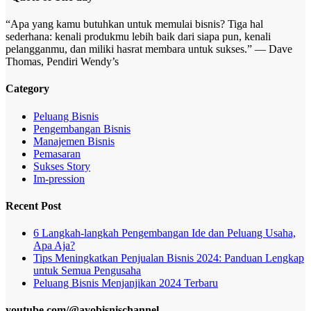
“Apa yang kamu butuhkan untuk memulai bisnis? Tiga hal
sederhana: kenali produkmu lebih baik dari siapa pun, kenali
pelangganmu, dan miliki hasrat membara untuk sukses.” — Dave
Thomas, Pendiri Wendy’s
Category
Peluang Bisnis
Pengembangan Bisnis
Manajemen Bisnis
Pemasaran
Sukses Story
Im-pression
Recent Post
6 Langkah-langkah Pengembangan Ide dan Peluang Usaha,
Apa Aja?
Tips Meningkatkan Penjualan Bisnis 2024: Panduan Lengkap
untuk Semua Pengusaha
Peluang Bisnis Menjanjikan 2024 Terbaru
youtube.com/@ayobisnischannel