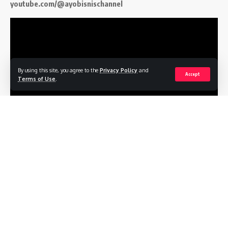
youtube.com/@ayobisnischannel
By using this site, you agree to the
Privacy Policy
and
Accept
Terms of Use
.
Follow US
Profile
Terms of Service
Privacy Policy
Contact
© 2026
ayobisnis.co.id
. All Rights Reserved.