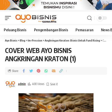
Peluang Bisnis
Pengembangan Bisnis
Pemasaran
News B
Ayo Bisnis
>
Blog
>
Im-Pression
>
Angkringan Keraton: Bisnis Untuk Fund Rising
>
COVER WEB AYO BISNIS ANGKRINGAN KRATON (1)
COVER WEB AYO BISNIS
ANGKRINGAN KRATON (1)
Share
admin
408 Views