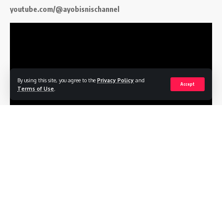
youtube.com/@ayobisnischannel
By using this site, you agree to the
Privacy Policy
and
Accept
Terms of Use
.
Follow US
Profile
Terms of Service
Privacy Policy
Contact
© 2026
ayobisnis.co.id
. All Rights Reserved.