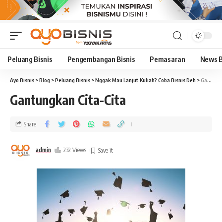
Peluang Bisnis
Pengembangan Bisnis
Pemasaran
News B
Ayo Bisnis
>
Blog
>
Peluang Bisnis
>
Nggak Mau Lanjut Kuliah? Coba Bisnis Deh
>
Gantungkan Cita-Cita
Gantungkan Cita-Cita
Share
admin
232 Views