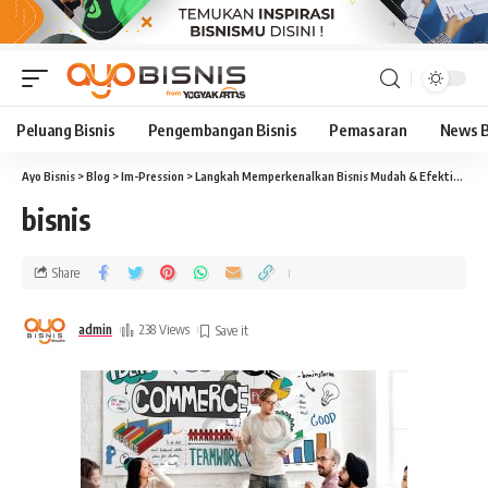
Peluang Bisnis
Pengembangan Bisnis
Pemasaran
News B
Ayo Bisnis
>
Blog
>
Im-Pression
>
Langkah Memperkenalkan Bisnis Mudah & Efektif
>
bis
bisnis
Share
admin
238 Views