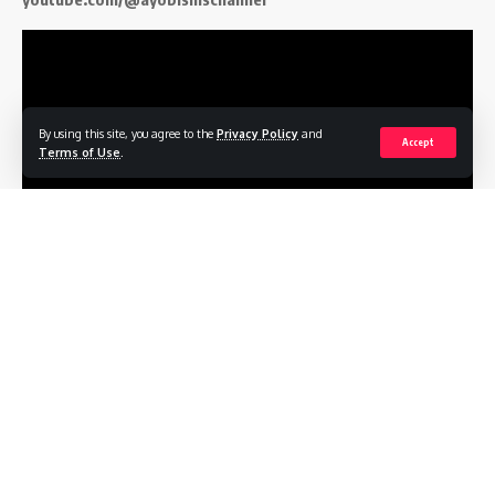
By using this site, you agree to the
Privacy Policy
and
Accept
Terms of Use
.
Follow US
Profile
Terms of Service
Privacy Policy
Contact
© 2026
ayobisnis.co.id
. All Rights Reserved.