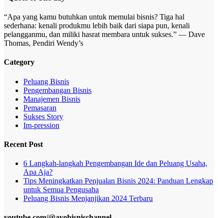
“Apa yang kamu butuhkan untuk memulai bisnis? Tiga hal
sederhana: kenali produkmu lebih baik dari siapa pun, kenali
pelangganmu, dan miliki hasrat membara untuk sukses.” — Dave
Thomas, Pendiri Wendy’s
Category
Peluang Bisnis
Pengembangan Bisnis
Manajemen Bisnis
Pemasaran
Sukses Story
Im-pression
Recent Post
6 Langkah-langkah Pengembangan Ide dan Peluang Usaha,
Apa Aja?
Tips Meningkatkan Penjualan Bisnis 2024: Panduan Lengkap
untuk Semua Pengusaha
Peluang Bisnis Menjanjikan 2024 Terbaru
youtube.com/@ayobisnischannel