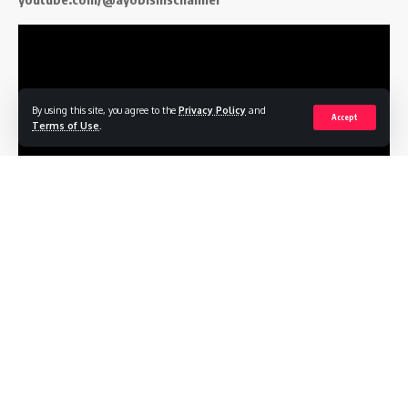
By using this site, you agree to the
Privacy Policy
and
Accept
Terms of Use
.
Follow US
Profile
Terms of Service
Privacy Policy
Contact
© 2026
ayobisnis.co.id
. All Rights Reserved.