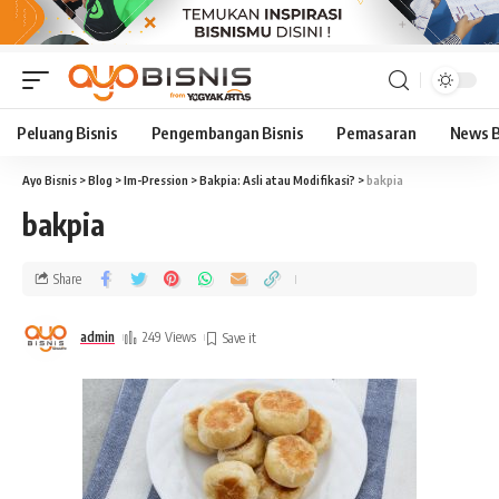
Peluang Bisnis
Pengembangan Bisnis
Pemasaran
News B
Ayo Bisnis
>
Blog
>
Im-Pression
>
Bakpia: Asli atau Modifikasi?
>
bakpia
bakpia
Share
admin
249 Views