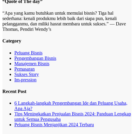
“Quote of The day”
“Apa yang kamu butuhkan untuk memulai bisnis? Tiga hal
sederhana: kenali produkmu lebih baik dari siapa pun, kenali
pelangganmu, dan miliki hasrat membara untuk sukses.” — Dave
Thomas, Pendiri Wendy’s
Category
Peluang Bisnis
Pengembangan Bisnis
Manajemen Bisnis
Pemasaran
Sukses Story
Im-pression
Recent Post
6 Langkah-langkah Pengembangan Ide dan Peluang Usaha,
Apa Aja?
Tips Meningkatkan Penjualan Bisnis 2024: Panduan Lengkap
untuk Semua Pengusaha
Peluang Bisnis Menjanjikan 2024 Terbaru