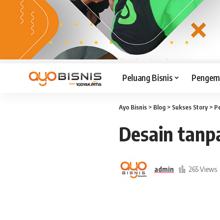
Peluang Bisnis
Pengemb
Ayo Bisnis
>
Blog
>
Sukses Story
>
P
Desain tanpa 
admin
265 Views