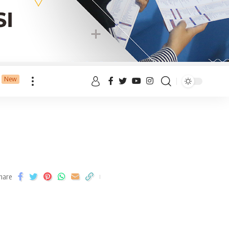
New
hare