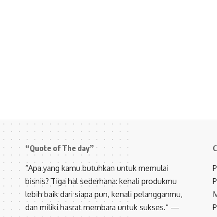
“Quote of The day”
C
“Apa yang kamu butuhkan untuk memulai
P
bisnis? Tiga hal sederhana: kenali produkmu
P
lebih baik dari siapa pun, kenali pelangganmu,
M
dan miliki hasrat membara untuk sukses.” —
P