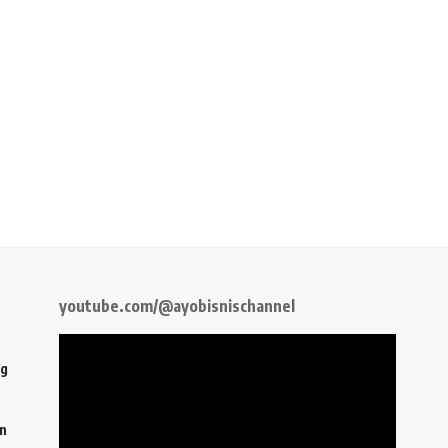
youtube.com/@ayobisnischannel
ng
an