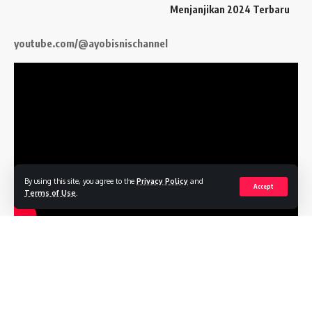
Menjanjikan 2024 Terbaru
youtube.com/@ayobisnischannel
By using this site, you agree to the
Privacy Policy
and
Accept
Terms of Use
.
Follow US