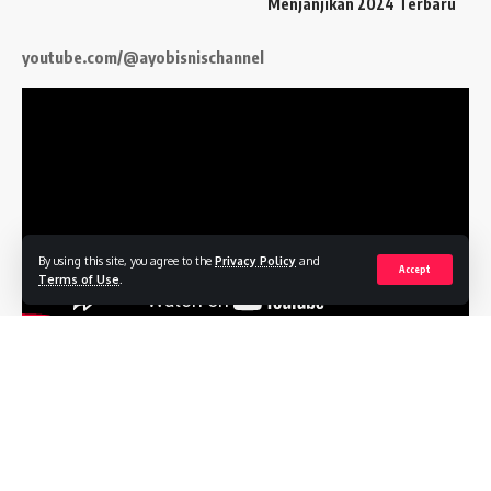
Menjanjikan 2024 Terbaru
youtube.com/@ayobisnischannel
By using this site, you agree to the
Privacy Policy
and
Accept
Terms of Use
.
Follow US
Profile
Terms of Service
Privacy Policy
Contact