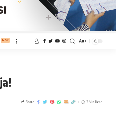
New
Aa
ja!
Share
3 Min Read