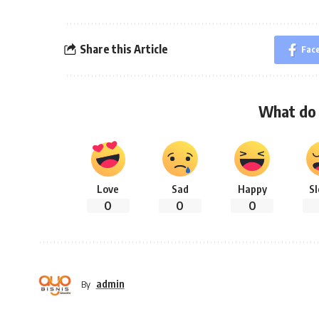
Share this Article
Fac
What do 
Love
Sad
Happy
S
0
0
0
admin
By