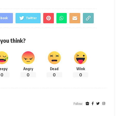
ebook
Twitter
you think?
leepy
Angry
Dead
Wink
0
0
0
0
Follow: