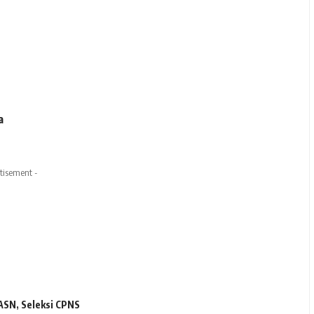
a
tisement -
CASN
,
Seleksi CPNS