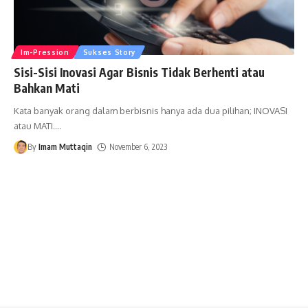
Im-Pression
Sukses Story
Sisi-Sisi Inovasi Agar Bisnis Tidak Berhenti atau
Bahkan Mati
Kata banyak orang dalam berbisnis hanya ada dua pilihan; INOVASI
atau MATI.
…
By
Imam Muttaqin
November 6, 2023