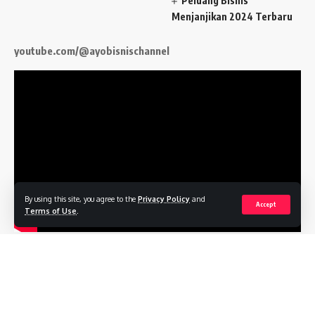
Peluang Bisnis
Menjanjikan 2024 Terbaru
youtube.com/@ayobisnischannel
By using this site, you agree to the
Privacy Policy
and
Accept
Terms of Use
.
Follow US