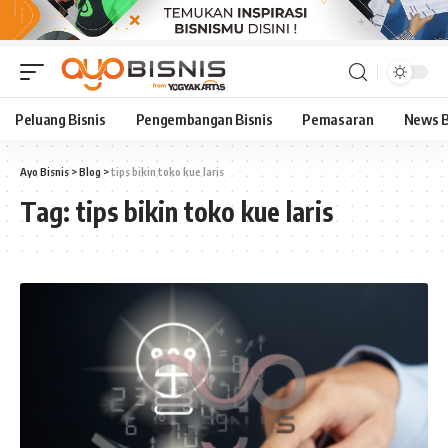
Peluang Bisnis
Pengembangan Bisnis
Pemasaran
News B
Ayo Bisnis
>
Blog
>
tips bikin toko kue laris
Tag:
tips bikin toko kue laris