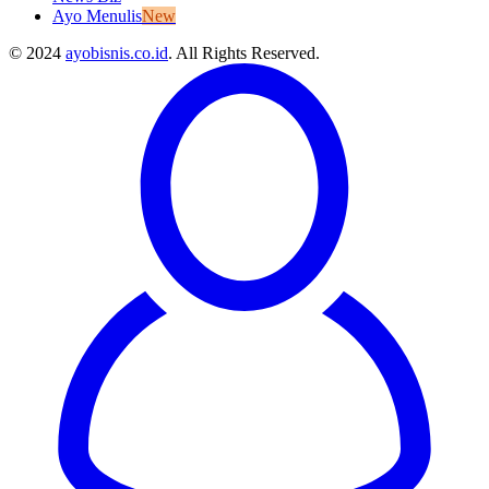
Ayo Menulis
New
© 2024
ayobisnis.co.id
. All Rights Reserved.