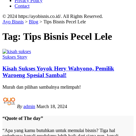
Privacy Policy
Contact
© 2024 https://ayobisnis.co.id/. All Rights Reserved.
Ayo Bisnis
>
Blog
>
Tips Bisnis Pecel Lele
Tag:
Tips Bisnis Pecel Lele
Sukses Story
Kisah Sukses Yoyok Hery Wahyono, Pemilik
Waroeng Spesial Sambal!
Murah dan pilihan sambalnya melimpah!
By
admin
March 18, 2024
“Quote of The day”
“Apa yang kamu butuhkan untuk memulai bisnis? Tiga hal
sederhana: kenali produkmu lebih baik dari siapa pun, kenali