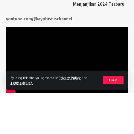
Menjanjikan 2024 Terbaru
youtube.com/@ayobisnischannel
By using this site, you agree to the
Privacy Policy
and
Accept
Terms of Use
.
Follow US