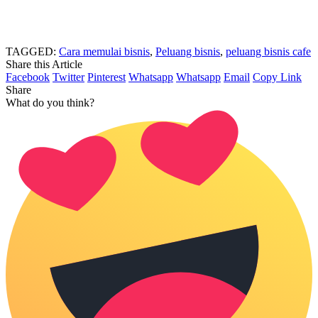
TAGGED:
Cara memulai bisnis
,
Peluang bisnis
,
peluang bisnis cafe
Share this Article
Facebook
Twitter
Pinterest
Whatsapp
Whatsapp
Email
Copy Link
Share
What do you think?