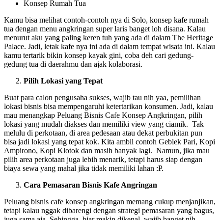
Konsep Rumah Tua
Kamu bisa melihat contoh-contoh nya di Solo, konsep kafe rumah
tua dengan menu angkringan super laris banget loh disana. Kalau
menurut aku yang paling keren tuh yang ada di dalam The Heritage
Palace. Jadi, letak kafe nya ini ada di dalam tempat wisata ini. Kalau
kamu tertarik bikin konsep kayak gini, coba deh cari gedung-
gedung tua di daerahmu dan ajak kolaborasi.
Pilih Lokasi yang Tepat
Buat para calon pengusaha sukses, wajib tau nih yaa, pemilihan
lokasi bisnis bisa mempengaruhi ketertarikan konsumen. Jadi, kalau
mau menangkap Peluang Bisnis Cafe Konsep Angkringan, pilih
lokasi yang mudah diakses dan memiliki view yang ciamik. Tak
melulu di perkotaan, di area pedesaan atau dekat perbukitan pun
bisa jadi lokasi yang tepat kok. Kita ambil contoh Geblek Pari, Kopi
Ampirono, Kopi Klotok dan masih banyak lagi. Namun, jika mau
pilih area perkotaan juga lebih menarik, tetapi harus siap dengan
biaya sewa yang mahal jika tidak memiliki lahan :P.
Cara Pemasaran Bisnis Kafe Angringan
Peluang bisnis cafe konsep angkringan memang cukup menjanjikan,
tetapi kalau nggak dibarengi dengan strategi pemasaran yang bagus,
juga sama aja. Sehingga, biar makin dikenal, wajib banget nih