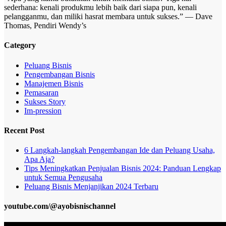
sederhana: kenali produkmu lebih baik dari siapa pun, kenali
pelangganmu, dan miliki hasrat membara untuk sukses.” — Dave
Thomas, Pendiri Wendy’s
Category
Peluang Bisnis
Pengembangan Bisnis
Manajemen Bisnis
Pemasaran
Sukses Story
Im-pression
Recent Post
6 Langkah-langkah Pengembangan Ide dan Peluang Usaha,
Apa Aja?
Tips Meningkatkan Penjualan Bisnis 2024: Panduan Lengkap
untuk Semua Pengusaha
Peluang Bisnis Menjanjikan 2024 Terbaru
youtube.com/@ayobisnischannel