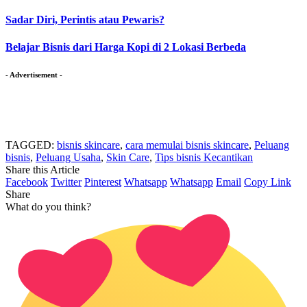
Sadar Diri, Perintis atau Pewaris?
Belajar Bisnis dari Harga Kopi di 2 Lokasi Berbeda
- Advertisement -
TAGGED:
bisnis skincare
,
cara memulai bisnis skincare
,
Peluang
bisnis
,
Peluang Usaha
,
Skin Care
,
Tips bisnis Kecantikan
Share this Article
Facebook
Twitter
Pinterest
Whatsapp
Whatsapp
Email
Copy Link
Share
What do you think?