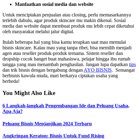
Manfaatkan sosial media dan website
Untuk menciptakan penjualan atau closing, perlu memasarkannya
terlebih dahulu, agar produk skincare mu makin dikenal. Sosial
media dan website dapat membuat produk mu lebih cepat diketahui
oleh masyarakat melalui jalur digital.
Itulah beberapa hal yang bisa kamu terapkan saat mau memulai
bisnis skincare. Kalau mau yang tanpa ribet, bisa memilih menjadi
agen atau reseller produk-produk ternama. Sistem reseller dan
dropship cocok banget buat mahasiswa, pelajar hingga ibu rumah
tangga yang mau menambah penghasilan. Jangan lupa dapatkan
tips
dan trik bisnis dengan bergabung dengan
AYO BISNIS
. Semangat
berbisnis kawula muda, mari berkarya ciptakan usaha yang
berbeda!
You Might Also Like
6 Langkah-langkah Pengembangan Ide dan Peluang Usaha,
Apa Aja?
Peluang Bisnis Menjanjikan 2024 Terbaru
Angkringan Keraton: Bisnis Untuk Fund Rising