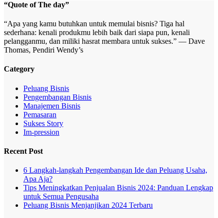
“Quote of The day”
“Apa yang kamu butuhkan untuk memulai bisnis? Tiga hal
sederhana: kenali produkmu lebih baik dari siapa pun, kenali
pelangganmu, dan miliki hasrat membara untuk sukses.” — Dave
Thomas, Pendiri Wendy’s
Category
Peluang Bisnis
Pengembangan Bisnis
Manajemen Bisnis
Pemasaran
Sukses Story
Im-pression
Recent Post
6 Langkah-langkah Pengembangan Ide dan Peluang Usaha,
Apa Aja?
Tips Meningkatkan Penjualan Bisnis 2024: Panduan Lengkap
untuk Semua Pengusaha
Peluang Bisnis Menjanjikan 2024 Terbaru