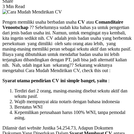
Share
3 Min Read
Pengen memiliki usaha berbadan usaha
CV
atau
Comanditaire
Venootschap
?? Sebelumnya sudah kita bahas ya untuk pengertian
dari jenis badan usaha ini. Namun, untuk mengingat nya kembali,
kita ingetin sedikit nih. CV adalah jenis badan usaha yang berbentuk
persekutuan yang dimiliki oleh satu orang atau lebih, yang
masing-masing memiliki peran sebagai sekutu aktif dan sekutu pasif.
Biaya yang dibutuhkan untuk mendaftar badan usaha ini lebih
terjangkau dibandingkan dengan PT, jadi bisa jadi alternatif kalian
nih. Nah, udah ingat kan sekarang?? Sekarang waktunya
mengetahui Cara Mudah Mendirikan CV, check this out :
Syarat utama pendirian CV ini simple banget, yaitu
:
Terdiri dari 2 orang, masing-masing disebut sekutu aktif dan
sekutu pasif.
Wajib mempunyai akta notaris dengan bahasa indonesia
Berstatus WNI
Kepemilikan perusahaan harus 100% WNI, tanpa pemodal
asing.
Dilansir dari website Justika 54.254.73, Adapun Dokumen
Dokumen Yang Diperlukan Dalam
Syarat Membuat CV
antara