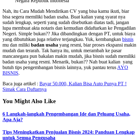
Negara Republik Indonesia
Nah, itu Cara Mudah Mendirikan CV yang bisa kamu ikuti, biar
bisa segera memiliki badan usaha. Buat kalian yang syarat nya
sudah lengkap, seperti yang sudah disebutkan diatas tadi, jangan
lupa membuat akta notaris dan kemudian didaftarkan ke Pengadilan
Negeri. Simple bukan?? Jika dibandingkan dengan PT, untuk biaya
yang dibutuhkan juga relative terjangkau. Yuk, kembangkan
bisnis
mu dan miliki
badan usaha
yang resmi, biar proses ekspansi makin
mudah dan terarah. Tak hanya itu, untuk merambah ke pasar
mancanegara pun bakalan makin mudah, jika bisnis sudah memiliki
badan usaha yang resmi. Menarik, bukan?? Nah buat kalian yang
butuh tips pengembangan bisnis lainnya, yuk pantau terus
AYO
BISNIS
.
Baca juga artikel :
Bayar 50.000, Kalian Bisa Auto Punya PT !
Simak Cara Daftarnya
You Might Also Like
6 Langkah-langkah Pengembangan Ide dan Peluang Usaha,
Apa Aja?
Tips Meningkatkan Penjualan Bisnis 2024: Panduan Lengkap
untuk Semua Pengusaha