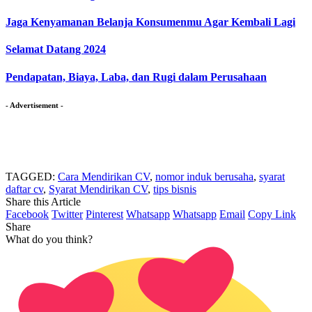
Jaga Kenyamanan Belanja Konsumenmu Agar Kembali Lagi
Selamat Datang 2024
Pendapatan, Biaya, Laba, dan Rugi dalam Perusahaan
- Advertisement -
TAGGED:
Cara Mendirikan CV
,
nomor induk berusaha
,
syarat
daftar cv
,
Syarat Mendirikan CV
,
tips bisnis
Share this Article
Facebook
Twitter
Pinterest
Whatsapp
Whatsapp
Email
Copy Link
Share
What do you think?