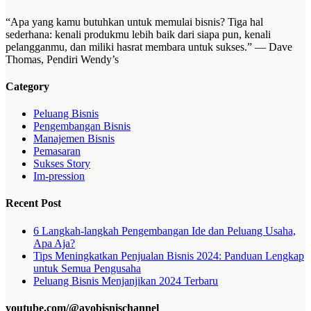
“Apa yang kamu butuhkan untuk memulai bisnis? Tiga hal
sederhana: kenali produkmu lebih baik dari siapa pun, kenali
pelangganmu, dan miliki hasrat membara untuk sukses.” — Dave
Thomas, Pendiri Wendy’s
Category
Peluang Bisnis
Pengembangan Bisnis
Manajemen Bisnis
Pemasaran
Sukses Story
Im-pression
Recent Post
6 Langkah-langkah Pengembangan Ide dan Peluang Usaha,
Apa Aja?
Tips Meningkatkan Penjualan Bisnis 2024: Panduan Lengkap
untuk Semua Pengusaha
Peluang Bisnis Menjanjikan 2024 Terbaru
youtube.com/@ayobisnischannel