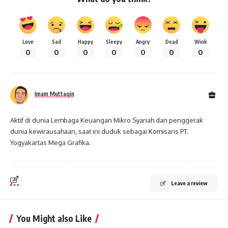
Love
Sad
Happy
Sleepy
Angry
Dead
Wink
0
0
0
0
0
0
0
Imam Muttaqin
Aktif di dunia Lembaga Keuangan Mikro Syariah dan penggerak
dunia kewirausahaan, saat ini duduk sebagai Komisaris PT.
Yogyakartas Mega Grafika.
Leave a review
You Might also Like