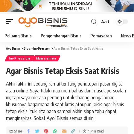
Aa
Peluang Bisnis
Pengembangan Bisnis
Pemasaran
News B
Ayo Bisnis
>
Blog
>
Im-Pression
>
Agar Bisnis Tetap Eksis Saat Krisis
Im-Pression
Manajemen
Agar Bisnis Tetap Eksis Saat Krisis
Akhir-akhir ini sedang ramai tentang penutupan pasar digital
atau online. Saya tidak mau membahas dan masuk persoalan
ini, tapi saya merasa penting untuk sharing pengalaman,
khususnya bagaimana di saat kritis ataupun krisis agar bisnis
tetap eksis. Yuk Kita baca sampai akhir, siapa tahu dapat
menginspirasi Sobat Ayo! Bisnis semua di sini.
Share
4 Min Read