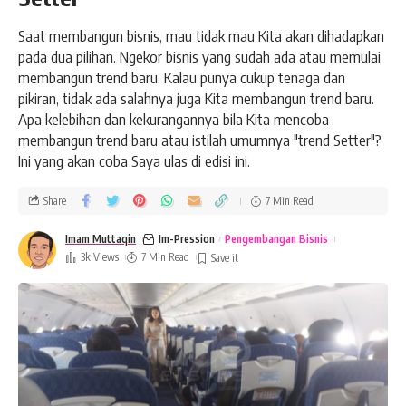
segala-galanya murah. Sedangkan yang satu lagi di pulau
Kalimantan. Lebih-lebih lagi masuk kawasan lumayan jauh
Saat membangun bisnis, mau tidak mau Kita akan dihadapkan
dari ibu kota. Dari pengalaman ini, berikut saran Saya buat
pada dua pilihan. Ngekor bisnis yang sudah ada atau memulai
Sobat Ayo! Bisnis yang akan
memulai bisnis;
membangun trend baru. Kalau punya cukup tenaga dan
pikiran, tidak ada salahnya juga Kita membangun trend baru.
Apa kelebihan dan kekurangannya bila Kita mencoba
membangun trend baru atau istilah umumnya "trend Setter"?
Ini yang akan coba Saya ulas di edisi ini.
Petama, lakukan survei lokasi.
Belajar dari harga kopi
Share
7 Min Read
yang Saya sebutkan di atas, survei lokasi di mana Kita akan
membuka bisnis benar-benar dibutuhkan. Apa lagi secara
Imam Muttaqin
Im-Pression
Pengembangan Bisnis
3k Views
7 Min Read
geografis lokasi di mana Kita akan membuka bisnis terpaut
sangat jauh dari di mana Kita tinggal saat ini. Bila masih
dalam satu wilayah, paling tidak Kita bisa melakukan survei
jumlah kemungkinan calon konsumen. Ini penting dalam
prising alias menentukan berapa Kita akan membuat harga.
Sama-sama di Jawa, lebih kecil lagi di Jogja misalnya, antara
di kota dan di kecamatan kabupaten hampir bisa dipastikan