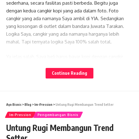
sederhana, secara fasilitas pasti berbeda. Begitu juga
dengan kedua cangkir kopi yang ada dalam foto. Foto
cangkir yang ada namanya Saya ambil di YIA. Sedangkan
yang kosongan di outlet dalam bandara Juwata Tarakan.
Logika Saya, cangkir yang ada namanya harganya lebih
mahal. Tapi ternyata logika Saya 100% salah total.
Ya jelas salah, Saya beli harus bayar kopi dengan cangkir
bernama outlet tertera di bandara YIA 40 K. Sedangkan
yang polosan tanpa nama Saya harus bayar 60 K di bandara
Continue Reading
Juwata. Berapa selisihnya? 50% lebih mahal yang tanpa
nama. Iyakan? Apa sebab? Dari sinilah Saya menyimpulkan
bahwa tidak selalu sesuatu dengan merek akan menambah
nilai jual. Ada hal yang sangat berpengaruh terhadap harga,
Ayo Bisnis
>
Blog
>
Im-Pression
>
Untung Rugi Membangun Trend Setter
yaitu lokasi dan geografi.
Im-Pression
Pengembangan Bisnis
Iya. Secara lokasi sama-sama di bandara. Namun yang satu
Untung Rugi Membangun Trend
di pulau Jawa dan lebih spesifik di Jogja yang sudah terkenal
Setter