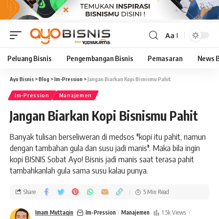
Aa
Peluang Bisnis
Pengembangan Bisnis
Pemasaran
News B
Ayo Bisnis
>
Blog
>
Im-Pression
>
Jangan Biarkan Kopi Bisnismu Pahit
Im-Pression
Manajemen
Jangan Biarkan Kopi Bisnismu Pahit
Banyak tulisan berseliweran di medsos "kopi itu pahit, namun
dengan tambahan gula dan susu jadi manis". Maka bila ingin
kopi BISNIS Sobat Ayo! Bisnis jadi manis saat terasa pahit
tambahkanlah gula sama susu kalau punya.
Share
5 Min Read
Imam Muttaqin
Im-Pression
Manajemen
1.5k Views