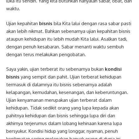
luka itu sendiri. Yang kita butuhkan hanyalah sabar, obat, dan
waktu.
Ujian kepahitan
bisnis
bila Kita lalui dengan rasa sabar pasti
akan lebih nikmat. Bahkan sebenarnya ujian kepahitan bisnis
ataupun kehidupan itu lebih mudah Kita lalui. Asalkan tadi,
dengan penuh kesabaran. Sabar menanti waktu sembuh
dengan terus melakukan pengobatan.
Saya yakin, ujian terberat itu sebenarnya bukan
kondisi
bisnis
yang sempit dan pahit. Ujian terberat kehidupan
termasuk di dalamnya itu bisnis sebenarnya adalah
kelapangan, kemudahan, kesenangan, dan keberuntungan.
Ujian kenyamanan merupakan ujian terberat dalam
kehidupan. Tidak sedikit orang yang lupa kepada akan
pahitnya kehidupan dan bisnis sehingga lupa diri dan
akhirnya terjerumus dalam lobang kehinaan karena lupa
bersyukur. Kondisi hidup yang longgar, nyaman, penuh
kenikmatan sering melenakan banyak orang di dunia ini.