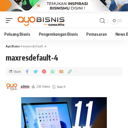
Peluang Bisnis
Pengembangan Bisnis
Pemasaran
News B
Ayo Bisnis
>
maxresdefault-4
maxresdefault-4
Share
admin
236 Views