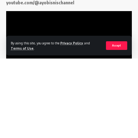
youtube.com/@ayobisnischannel
By using this site, you agree to the
Privacy Policy
and
Accept
Terms of Use
.
Follow US
Profile
Terms of Service
Privacy Policy
Contact
© 2026
ayobisnis.co.id
. All Rights Reserved.