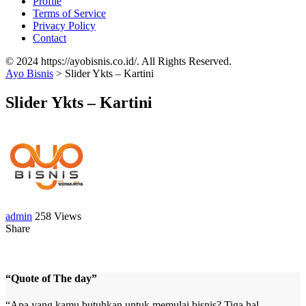
Profile
Terms of Service
Privacy Policy
Contact
© 2024 https://ayobisnis.co.id/. All Rights Reserved.
Ayo Bisnis
>
Slider Ykts – Kartini
Slider Ykts – Kartini
admin
258 Views
Share
“Quote of The day”
“Apa yang kamu butuhkan untuk memulai bisnis? Tiga hal