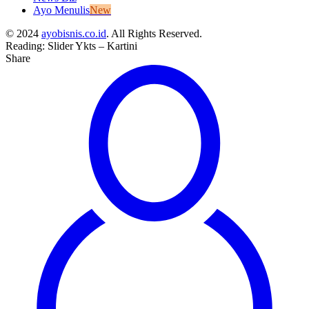
Ayo Menulis
New
© 2024
ayobisnis.co.id
. All Rights Reserved.
Reading:
Slider Ykts – Kartini
Share