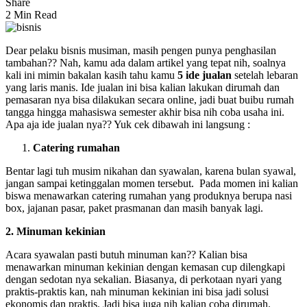
Share
2 Min Read
Dear pelaku bisnis musiman, masih pengen punya penghasilan
tambahan?? Nah, kamu ada dalam artikel yang tepat nih, soalnya
kali ini mimin bakalan kasih tahu kamu
5 ide jualan
setelah lebaran
yang laris manis. Ide jualan ini bisa kalian lakukan dirumah dan
pemasaran nya bisa dilakukan secara online, jadi buat buibu rumah
tangga hingga mahasiswa semester akhir bisa nih coba usaha ini.
Apa aja ide jualan nya?? Yuk cek dibawah ini langsung :
Catering rumahan
Bentar lagi tuh musim nikahan dan syawalan, karena bulan syawal,
jangan sampai ketinggalan momen tersebut. Pada momen ini kalian
biswa menawarkan catering rumahan yang produknya berupa nasi
box, jajanan pasar, paket prasmanan dan masih banyak lagi.
2. Minuman kekinian
Acara syawalan pasti butuh minuman kan?? Kalian bisa
menawarkan minuman kekinian dengan kemasan cup dilengkapi
dengan sedotan nya sekalian. Biasanya, di perkotaan nyari yang
praktis-praktis kan, nah minuman kekinian ini bisa jadi solusi
ekonomis dan praktis. Jadi bisa juga nih kalian coba dirumah.