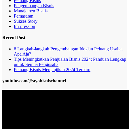
Peluang Bisnis
Pengembangan Bisnis
Manajemen Bisnis
Pemasaran
Sukses Story
Im-pression
Recent Post
6 Langkah-langkah Pengembangan Ide dan Peluang Usaha,
Apa Aja?
Tips Meningkatkan Penjualan Bisnis 2024: Panduan Lengkap
untuk Semua Pengusaha
Peluang Bisnis Menjanjikan 2024 Terbaru
youtube.com/@ayobisnischannel