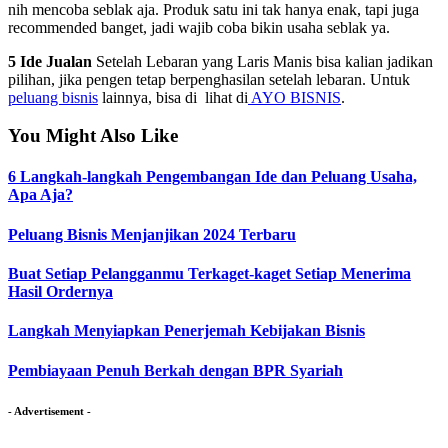
nih mencoba seblak aja. Produk satu ini tak hanya enak, tapi juga
recommended banget, jadi wajib coba bikin usaha seblak ya.
5 Ide Jualan
Setelah Lebaran yang Laris Manis bisa kalian jadikan
pilihan, jika pengen tetap berpenghasilan setelah lebaran. Untuk
peluang bisnis
lainnya, bisa di lihat di
AYO BISNIS
.
You Might Also Like
6 Langkah-langkah Pengembangan Ide dan Peluang Usaha,
Apa Aja?
Peluang Bisnis Menjanjikan 2024 Terbaru
Buat Setiap Pelangganmu Terkaget-kaget Setiap Menerima
Hasil Ordernya
Langkah Menyiapkan Penerjemah Kebijakan Bisnis
Pembiayaan Penuh Berkah dengan BPR Syariah
- Advertisement -