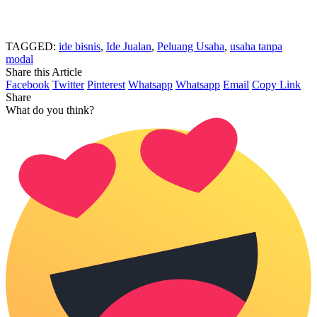
TAGGED:
ide bisnis
,
Ide Jualan
,
Peluang Usaha
,
usaha tanpa
modal
Share this Article
Facebook
Twitter
Pinterest
Whatsapp
Whatsapp
Email
Copy Link
Share
What do you think?