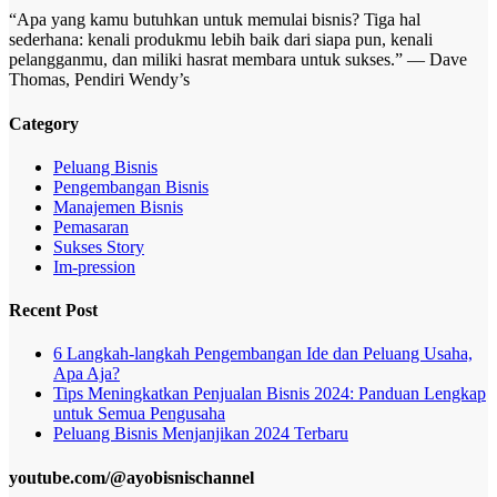
“Apa yang kamu butuhkan untuk memulai bisnis? Tiga hal
sederhana: kenali produkmu lebih baik dari siapa pun, kenali
pelangganmu, dan miliki hasrat membara untuk sukses.” — Dave
Thomas, Pendiri Wendy’s
Category
Peluang Bisnis
Pengembangan Bisnis
Manajemen Bisnis
Pemasaran
Sukses Story
Im-pression
Recent Post
6 Langkah-langkah Pengembangan Ide dan Peluang Usaha,
Apa Aja?
Tips Meningkatkan Penjualan Bisnis 2024: Panduan Lengkap
untuk Semua Pengusaha
Peluang Bisnis Menjanjikan 2024 Terbaru
youtube.com/@ayobisnischannel