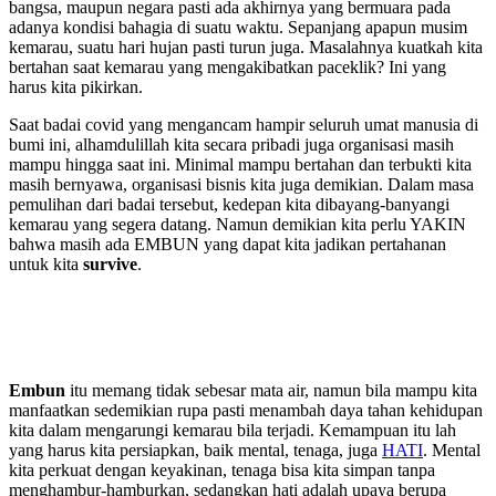
bangsa, maupun negara pasti ada akhirnya yang bermuara pada
adanya kondisi bahagia di suatu waktu. Sepanjang apapun musim
kemarau, suatu hari hujan pasti turun juga. Masalahnya kuatkah kita
bertahan saat kemarau yang mengakibatkan paceklik? Ini yang
harus kita pikirkan.
Saat badai covid yang mengancam hampir seluruh umat manusia di
bumi ini, alhamdulillah kita secara pribadi juga organisasi masih
mampu hingga saat ini. Minimal mampu bertahan dan terbukti kita
masih bernyawa, organisasi bisnis kita juga demikian. Dalam masa
pemulihan dari badai tersebut, kedepan kita dibayang-banyangi
kemarau yang segera datang. Namun demikian kita perlu YAKIN
bahwa masih ada EMBUN yang dapat kita jadikan pertahanan
untuk kita
survive
.
Embun
itu memang tidak sebesar mata air, namun bila mampu kita
manfaatkan sedemikian rupa pasti menambah daya tahan kehidupan
kita dalam mengarungi kemarau bila terjadi. Kemampuan itu lah
yang harus kita persiapkan, baik mental, tenaga, juga
HATI
. Mental
kita perkuat dengan keyakinan, tenaga bisa kita simpan tanpa
menghambur-hamburkan, sedangkan hati adalah upaya berupa