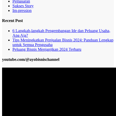
Pemasaran
Sukses Story
Im-pression
Recent Post
6 Langkah-langkah Pengembangan Ide dan Peluang Usaha,
Apa Aja?
Tips Meningkatkan Penjualan Bisnis 2024: Panduan Lengkap
untuk Semua Pengusaha
Peluang Bisnis Menjanjikan 2024 Terbaru
youtube.com/@ayobisnischannel