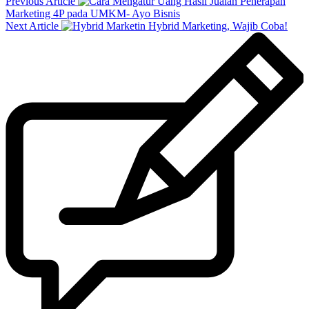
Previous Article
Penerapan
Marketing 4P pada UMKM- Ayo Bisnis
Next Article
Hybrid Marketing, Wajib Coba!