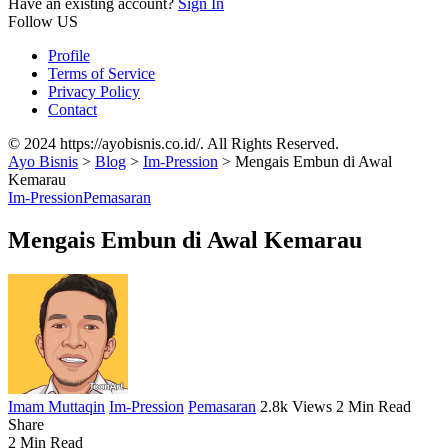
Have an existing account?
Sign In
Follow US
Profile
Terms of Service
Privacy Policy
Contact
© 2024 https://ayobisnis.co.id/. All Rights Reserved.
Ayo Bisnis
>
Blog
>
Im-Pression
>
Mengais Embun di Awal
Kemarau
Im-Pression
Pemasaran
Mengais Embun di Awal Kemarau
Imam Muttaqin
Im-Pression
Pemasaran
2.8k Views
2 Min Read
Share
2 Min Read