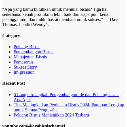
“Apa yang kamu butuhkan untuk memulai bisnis? Tiga hal
sederhana: kenali produkmu lebih baik dari siapa pun, kenali
pelangganmu, dan miliki hasrat membara untuk sukses.” — Dave
Thomas, Pendiri Wendy’s
Category
Peluang Bisnis
Pengembangan Bisnis
Manajemen Bisnis
Pemasaran
Sukses Story
Im-pression
Recent Post
6 Langkah-langkah Pengembangan Ide dan Peluang Usaha,
Apa Aja?
Tips Meningkatkan Penjualan Bisnis 2024: Panduan Lengkap
untuk Semua Pengusaha
Peluang Bisnis Menjanjikan 2024 Terbaru
youtube.com/@ayobisnischannel