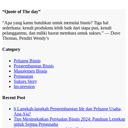
“Quote of The day”
“Apa yang kamu butuhkan untuk memulai bisnis? Tiga hal
sederhana: kenali produkmu lebih baik dari siapa pun, kenali
pelangganmu, dan miliki hasrat membara untuk sukses.” — Dave
Thomas, Pendiri Wendy’s
Category
Peluang Bisnis
Pengembangan Bisnis
Manajemen Bisnis
Pemasaran
Sukses Story
Im-pression
Recent Post
6 Langkah-langkah Pengembangan Ide dan Peluang Usaha,
Apa Aja?
Tips Meningkatkan Penjualan Bisnis 2024: Panduan Lengkap
untuk Semua Pengusaha