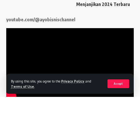
Menjanjikan 2024 Terbaru
youtube.com/@ayobisnischannel
By using this site, you agree to the
Privacy Policy
and
Accept
Terms of Use
.
Follow US