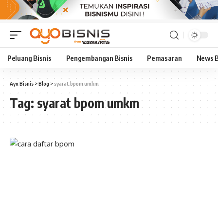
Peluang Bisnis
Pengembangan Bisnis
Pemasaran
News B
Ayo Bisnis
>
Blog
>
syarat bpom umkm
Tag:
syarat bpom umkm