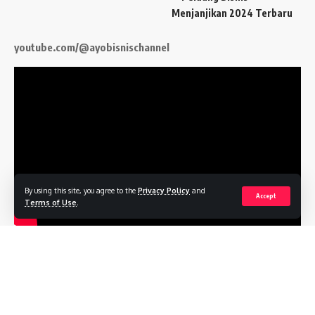
Menjanjikan 2024 Terbaru
youtube.com/@ayobisnischannel
By using this site, you agree to the
Privacy Policy
and
Accept
Terms of Use
.
Follow US