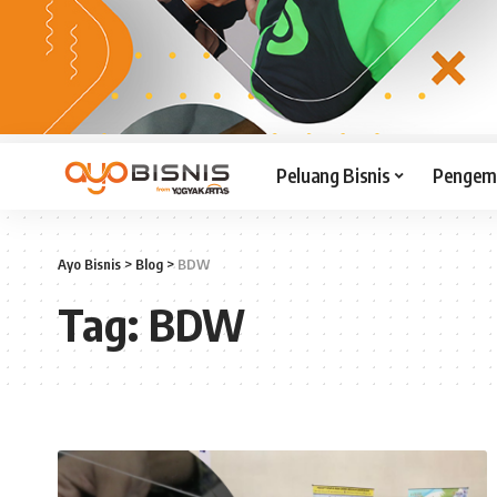
Peluang Bisnis
Pengemb
Ayo Bisnis
>
Blog
>
BDW
Tag:
BDW